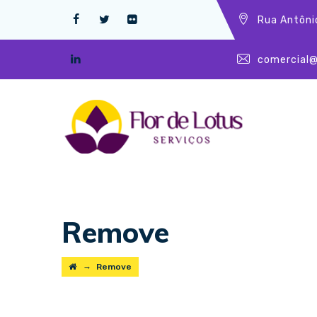
Rua Antôni
comercial@
Remove
→
Remove