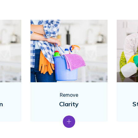
Remove
en
Clarity
S