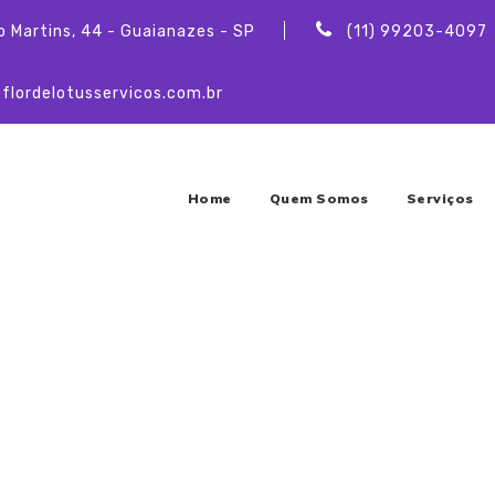
o Martins, 44 - Guaianazes - SP
(11) 99203-4097
flordelotusservicos.com.br
Home
Quem Somos
Serviços