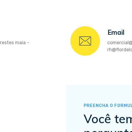
Email
Prestes maia –
comercial@
rh@flordel
PREENCHA O FORMU
Você te