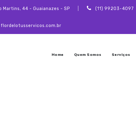
o Martins, 44 - Guaianazes - SP
(11) 99203-4097
flordelotusservicos.com.br
Home
Quem Somos
Serviços